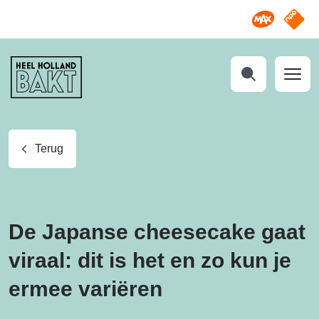
Omroep M
NPO S
Heel
Holland
Bakt
Zoeken
Terug
De Japanse cheesecake gaat
viraal: dit is het en zo kun je
ermee variëren