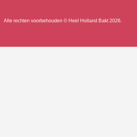
ons
ons
ons
op
op
op
ons
TikTok
Facebook
Instagram
Alle rechten voorbehouden © Heel Holland Bakt 2026.
op
facebook