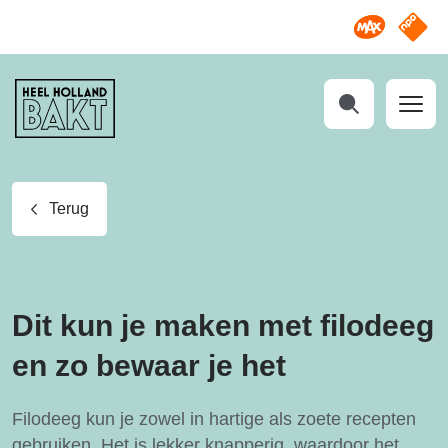
Omroep M
NPO S
Heel
Holland
Bakt
Zoeken
Terug
Dit kun je maken met filodeeg
en zo bewaar je het
Filodeeg kun je zowel in hartige als zoete recepten
gebruiken. Het is lekker knapperig, waardoor het