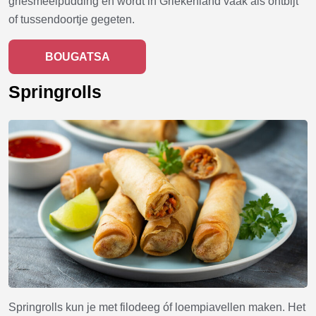
griesmeelpudding en wordt in Griekenland vaak als ontbijt
of tussendoortje gegeten.
BOUGATSA
Springrolls
Springrolls kun je met filodeeg óf loempiavellen maken. Het