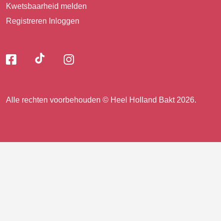
Kwetsbaarheid melden
Registreren
Inloggen
Volg
Volg
Volg
Volg
ons
ons
ons
op
op
op
ons
TikTok
Facebook
Instagram
Alle rechten voorbehouden © Heel Holland Bakt 2026.
op
facebook