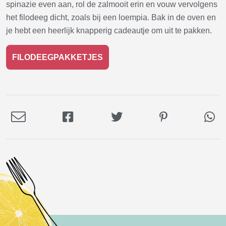
spinazie even aan, rol de zalmooit erin en vouw vervolgens
het filodeeg dicht, zoals bij een loempia. Bak in de oven en
je hebt een heerlijk knapperig cadeautje om uit te pakken.
FILODEEGPAKKETJES
Deel
Deel
Deel
Deel
De
via
op
op
op
via
E-
Facebook
Twitter
Pinterest
Wh
mail