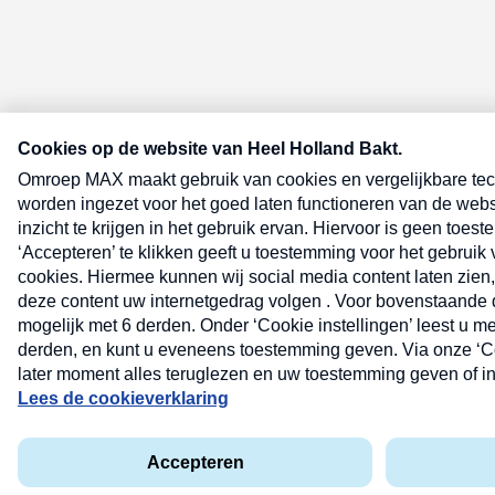
E-meel? Schrijf je in voor de Heel 
nieuwsbrief
E-
mailadres
(Vereist)
Lees hier de
privacyverklaring
.