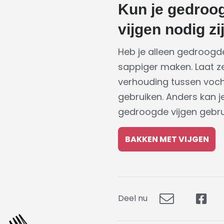
Kun je gedroog
vijgen nodig zi
Heb je alleen gedroogde 
sappiger maken. Laat ze 
verhouding tussen vochti
gebruiken. Anders kan j
gedroogde vijgen gebru
BAKKEN MET VIJGEN
Deel nu
Deel
Dee
via
op