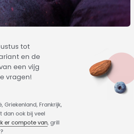
gustus tot
ariant en de
van een vijg
ze vragen!
, Griekenland, Frankrijk,
t dan ook bij veel
k er compote van
, grill
k?