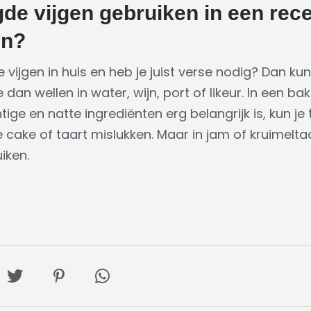
de vijgen gebruiken in een rec
jn?
vijgen in huis en heb je juist verse nodig? Dan ku
dan wellen in water, wijn, port of likeur. In een ba
ge en natte ingrediënten erg belangrijk is, kun je 
e cake of taart mislukken. Maar in jam of kruimelta
iken.
l
Deel
Deel
Deel
op
op
via