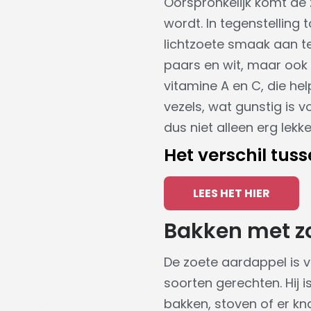
Oorspronkelijk komt de
wordt. In tegenstelling
lichtzoete smaak aan te
paars en wit, maar ook h
vitamine A en C, die he
vezels, wat gunstig is v
dus niet alleen erg lek
Het verschil tu
LEES HET HIER
Bakken met z
De zoete aardappel is vee
soorten gerechten. Hij i
bakken, stoven of er kn