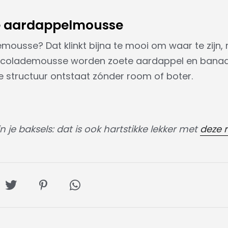
e aardappelmousse
usse? Dat klinkt bijna te mooi om waar te zijn, 
hocolademousse worden zoete aardappel en banaan
 structuur ontstaat zónder room of boter.
 je baksels: dat is ook hartstikke lekker met
deze 
l
Deel
Deel
Deel
op
op
via
ebook
Twitter
Pinterest
Whatsapp