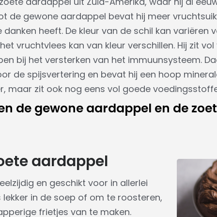
 zoete aardappel uit Zuid-Amerika, waar hij al e
 tot de gewone aardappel bevat hij meer vruchtsuike
 danken heeft. De kleur van de schil kan variëren v
et vruchtvlees kan van kleur verschillen. Hij zit vol
lpen bij het versterken van het immuunsysteem. Daar
oor de spijsvertering en bevat hij een hoop mineral
ker, maar zit ook nog eens vol goede voedingsstoff
ssen de gewone aardappel en de zoe
oete aardappel
lzijdig en geschikt voor in allerlei
s lekker in de soep of om te roosteren,
apperige frietjes van te maken.