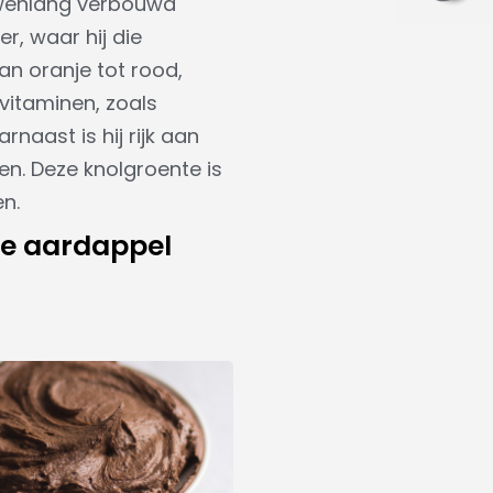
euwenlang verbouwd
r, waar hij die
an oranje tot rood,
 vitaminen, zoals
naast is hij rijk aan
en. Deze knolgroente is
en.
te aardappel