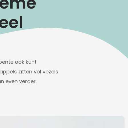
crème
eel
roente ook kunt
ppels zitten vol vezels
n even verder.