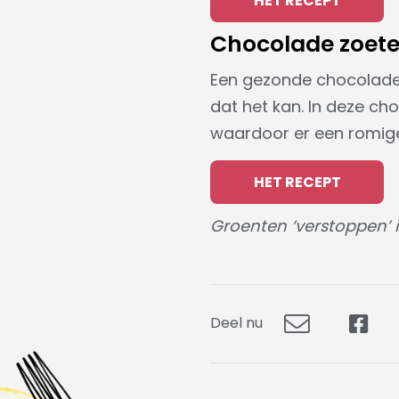
HET RECEPT
Chocolade zoet
Een gezonde chocolademo
dat het kan. In deze c
waardoor er een romige
HET RECEPT
Groenten ‘verstoppen’ in
Deel nu
Deel
Dee
via
op
E-
Fac
mail