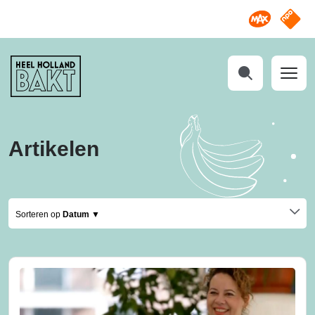
Omroep M
NPO S
Heel
Holland
Bakt
Zoeken
Artikelen
Sorteren op
Datum ▼