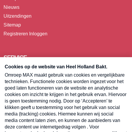
Nieuws
Uitzendingen
Sitemap
Registreren
Inloggen
SERVICE
Over Omroep MAX
Pers
Contact
Algemene voorwaarden
Privacyverklaring
Cookieverklaring
Kwetsbaarheid melden
Registreren
Inloggen