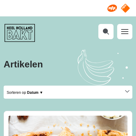
Omroep M
NPO S
Heel
Holland
Bakt
Zoeken
Artikelen
Sorteren op
Datum ▼