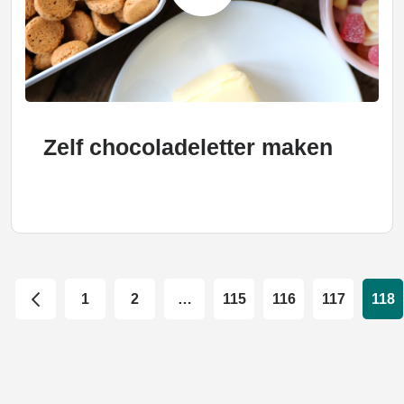
Zelf chocoladeletter maken
1
2
…
115
116
117
118