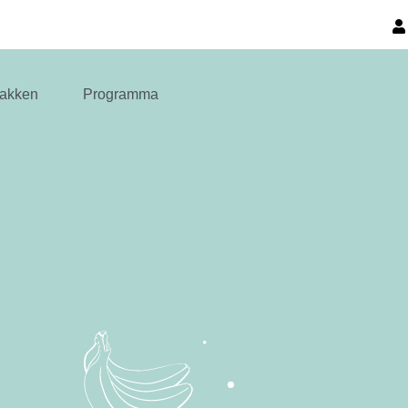
akken
Programma