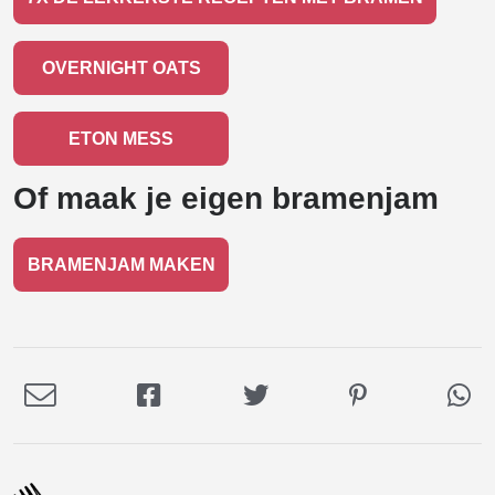
OVERNIGHT OATS
ETON MESS
Of maak je eigen bramenjam
BRAMENJAM MAKEN
Deel
Deel
Deel
Deel
De
via
op
op
op
via
E-
Facebook
Twitter
Pinterest
Wh
mail