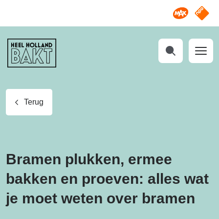
Omroep M
NPO S
Heel
Holland
Bakt
Zoeken
Terug
Bramen plukken, ermee
bakken en proeven: alles wat
je moet weten over bramen