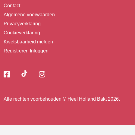
Contact
Algemene voorwaarden
Privacyverklaring
Cookieverklaring
Kwetsbaarheid melden
Registreren
Inloggen
Volg
Volg
Volg
Volg
ons
ons
ons
op
op
op
ons
TikTok
Facebook
Instagram
Alle rechten voorbehouden © Heel Holland Bakt 2026.
op
facebook