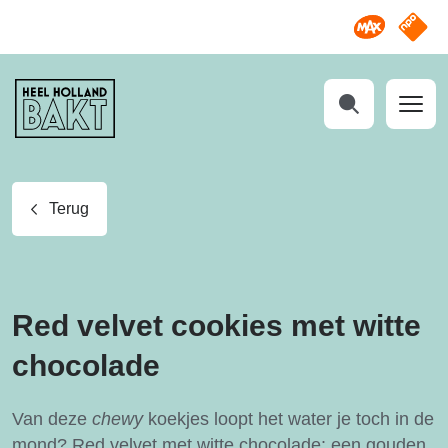
Omroep M
NPO S
Heel
Holland
Bakt
Zoeken
Terug
Red velvet cookies met witte
chocolade
Van deze
chewy
koekjes loopt het water je toch in de
mond? Red velvet met witte chocolade: een gouden