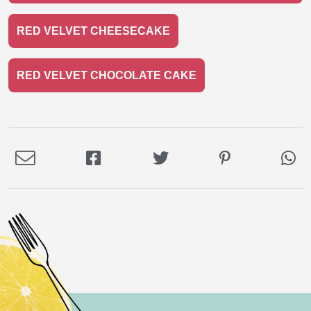
RED VELVET CHEESECAKE
RED VELVET CHOCOLATE CAKE
Deel
Deel
Deel
Deel
De
via
op
op
op
via
E-
Facebook
Twitter
Pinterest
Wh
mail