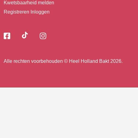
Kwetsbaarheid melden
Registreren
Inloggen
Volg
Volg
Volg
Volg
ons
ons
ons
op
op
op
ons
TikTok
Facebook
Instagram
Alle rechten voorbehouden © Heel Holland Bakt 2026.
op
facebook