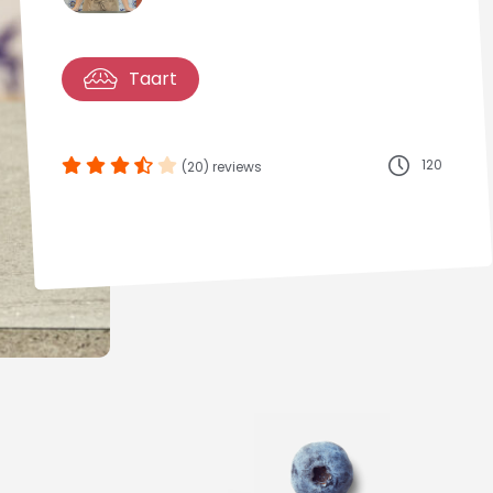
Taart
120
(20) reviews