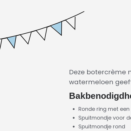
Deze botercrème m
watermeloen geeft
Bakbenodigdh
Ronde ring met een 
Spuitmondje voor 
Spuitmondje rond