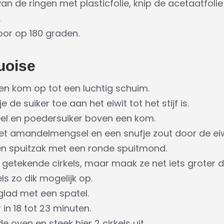
n de ringen met plasticfolie, knip de acetaatfolie
.
or op 180 graden.
uoise
een kom op tot een luchtig schuim.
e de suiker toe aan het eiwit tot het stijf is.
l en poedersuiker boven een kom.
het amandelmengsel en een snufje zout door de eiw
en spuitzak met een ronde spuitmond.
de getekende cirkels, maar maak ze net iets groter
els zo dik mogelijk op.
glad met een spatel.
 in 18 tot 23 minuten.
de oven en steek hier 2 cirkels uit.