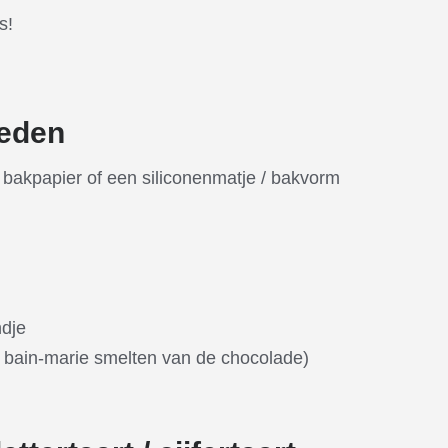
s!
eden
 bakpapier of een siliconenmatje / bakvorm
ndje
 bain-marie smelten van de chocolade)