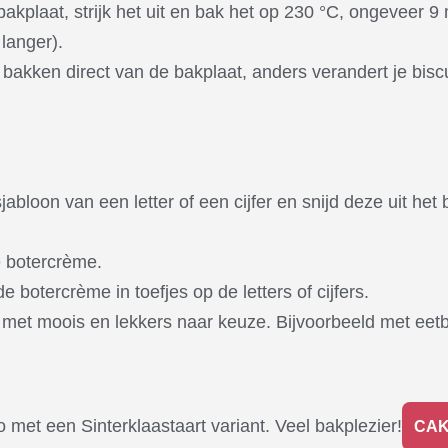
bakplaat, strijk het uit en bak het op 230 °C, ongeveer 9 
 langer).
t bakken direct van de bakplaat, anders verandert je bisc
abloon van een letter of een cijfer en snijd deze uit het 
e botercrème.
e botercrème in toefjes op de letters of cijfers.
 met moois en lekkers naar keuze. Bijvoorbeeld met eetb
met een Sinterklaastaart variant. Veel bakplezier!
CAK