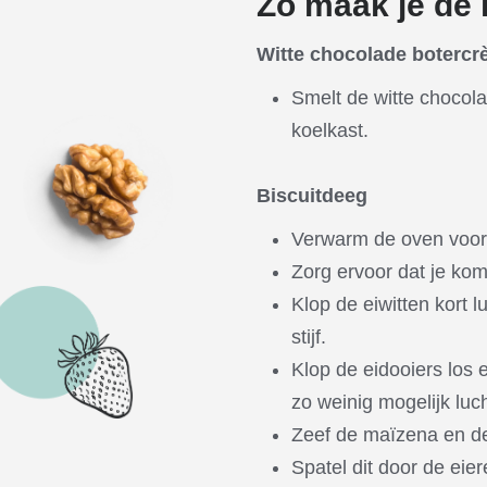
Zo maak je de le
Witte chocolade boterc
Smelt de witte chocola
koelkast.
Biscuitdeeg
Verwarm de oven voor
Zorg ervoor dat je kom 
Klop de eiwitten kort l
stijf.
Klop de eidooiers los 
zo weinig mogelijk luch
Zeef de maïzena en d
Spatel dit door de eie