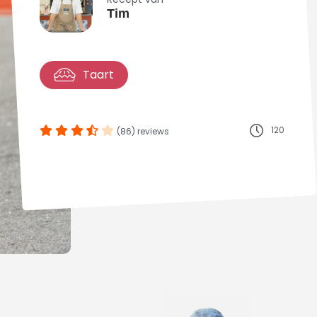
Tim
Taart
120
(86) reviews