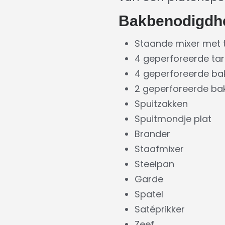
Bakbenodigdh
Staande mixer met
4 geperforeerde tar
4 geperforeerde bak
2 geperforeerde b
Spuitzakken
Spuitmondje plat
Brander
Staafmixer
Steelpan
Garde
Spatel
Satéprikker
Zeef