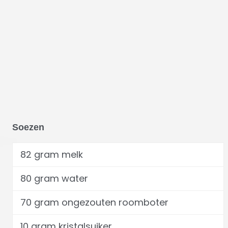
Soezen
82 gram melk
80 gram water
70 gram ongezouten roomboter
10 gram kristalsuiker