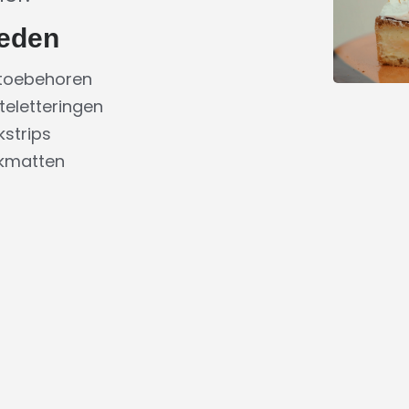
eden
 toebehoren
teletteringen
strips
akmatten