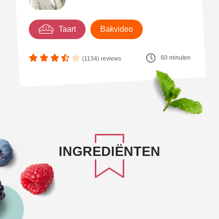
Taart
Bakvideo
60 minuten
(1134) reviews
INGREDIËNTEN