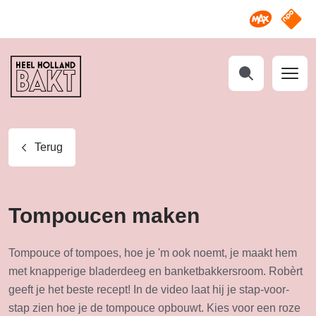
Omroep M
NPO S
Heel
Holland
Bakt
Zoeken
Terug
Tompoucen maken
Tompouce of tompoes, hoe je 'm ook noemt, je maakt hem
met knapperige bladerdeeg en banketbakkersroom. Robèrt
geeft je het beste recept! In de video laat hij je stap-voor-
stap zien hoe je de tompouce opbouwt. Kies voor een roze