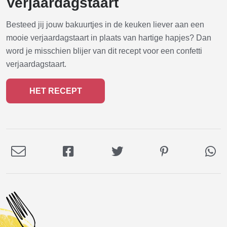
Verjaardagstaart
Besteed jij jouw bakuurtjes in de keuken liever aan een
mooie verjaardagstaart in plaats van hartige hapjes? Dan
word je misschien blijer van dit recept voor een confetti
verjaardagstaart.
HET RECEPT
Deel
Deel
Deel
Deel
De
via
op
op
op
via
E-
Facebook
Twitter
Pinterest
Wh
mail