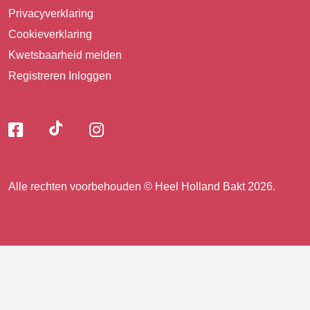
Privacyverklaring
Cookieverklaring
Kwetsbaarheid melden
Registreren
Inloggen
Volg
Volg
Volg
Volg
ons
ons
ons
op
op
op
ons
TikTok
Facebook
Instagram
Alle rechten voorbehouden © Heel Holland Bakt 2026.
op
facebook