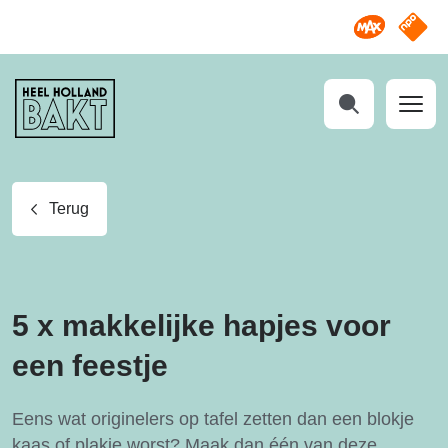
Omroep M
NPO S
Heel
Holland
Bakt
Zoeken
Terug
5 x makkelijke hapjes voor
een feestje
Eens wat originelers op tafel zetten dan een blokje
kaas of plakje worst? Maak dan één van deze