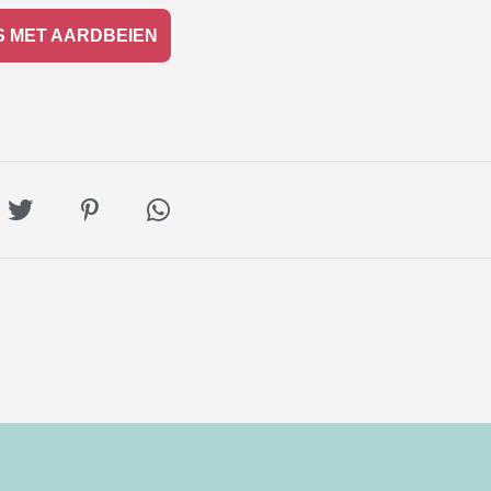
 MET AARDBEIEN
Deel
Deel
Deel
op
op
via
book
Twitter
Pinterest
Whatsapp