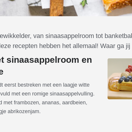
ngewikkelder, van sinaasappelroom tot banketb
 deze recepten hebben het allemaal! Waar ga ji
t sinaasappelroom en
e
t eerst bestreken met een laagje witte
uld met een romige sinaasappelvulling.
d met frambozen, ananas, aardbeien,
gje abrikozenjam.