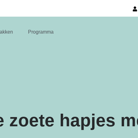
akken
Programma
e zoete hapjes m