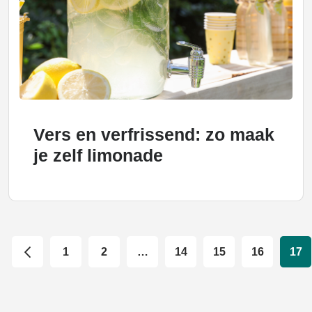
Vers en verfrissend: zo maak
je zelf limonade
1
2
…
14
15
16
17