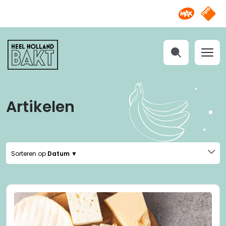
Omroep M
NPO S
Heel
Holland
Bakt
Zoeken
Artikelen
Sorteren op
Datum ▼