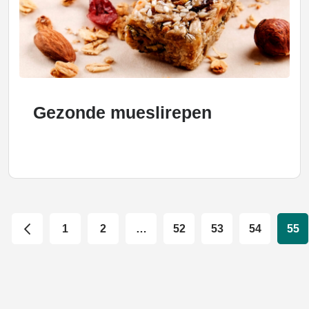
Gezonde mueslirepen
1
2
…
52
53
54
55