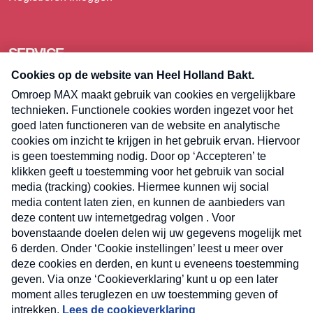
SERVICE
Over Omroep MAX
Pers
Contact
Algemene voorwaarden
Privacyverklaring
Cookieverklaring
Kwetsbaarheid melden
Registreren
Inloggen
E-meel? Schrijf je in voor de
Heel Holland Bakt nieuwsbrief
Volg
Volg
Volg
Volg
ons
ons
ons
op
op
op
E-