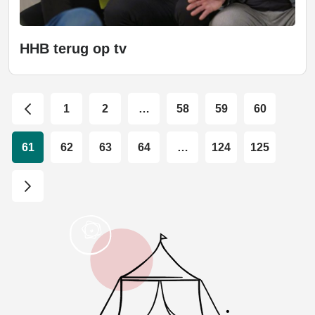
HHB terug op tv
1
2
…
58
59
60
61
62
63
64
…
124
125