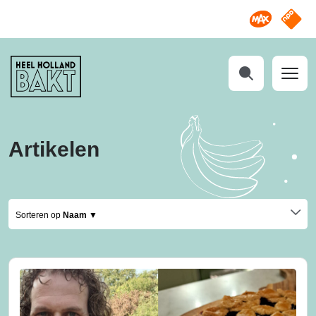
Omroep M
NPO S
Heel
Holland
Bakt
Zoeken
Artikelen
Sorteren op
Naam ▼