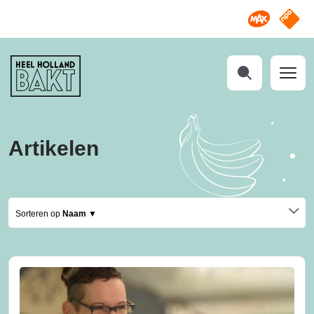
Omroep M
NPO S
Heel
Holland
Bakt
Zoeken
Artikelen
Sorteren op
Naam ▼