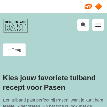
Omroep M
NPO S
Heel
Holland
Bakt
Zoeken
Terug
Kies jouw favoriete tulband
recept voor Pasen
Een tulband past perfect bij Pasen, want je kunt hem
feestelijk decoreren. En het fijne is: ook met de