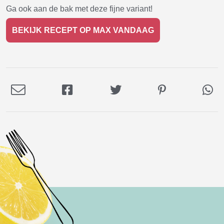
Ga ook aan de bak met deze fijne variant!
BEKIJK RECEPT OP MAX VANDAAG
Deel
Deel
Deel
Deel
De
via
op
op
op
via
E-
Facebook
Twitter
Pinterest
Wh
mail