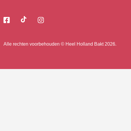
Volg
Volg
Volg
Volg
ons
ons
ons
op
op
op
ons
TikTok
Facebook
Instagram
Alle rechten voorbehouden © Heel Holland Bakt 2026.
op
facebook