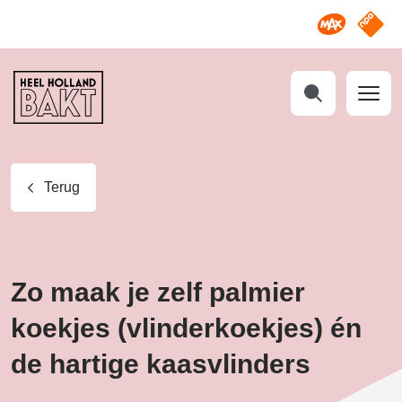
Omroep M
NPO S
Heel
Holland
Bakt
Zoeken
Terug
Zo maak je zelf palmier
koekjes (vlinderkoekjes) én
de hartige kaasvlinders