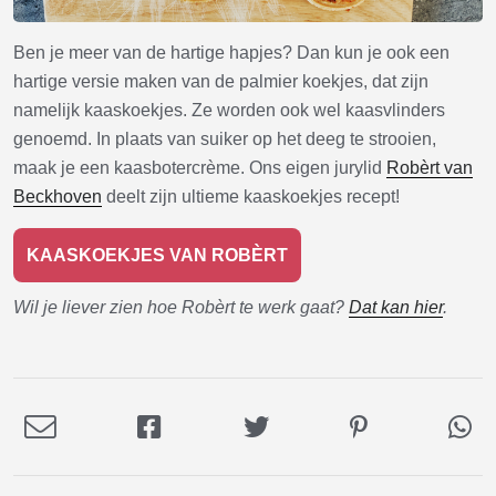
Ben je meer van de hartige hapjes? Dan kun je ook een
hartige versie maken van de palmier koekjes, dat zijn
namelijk kaaskoekjes. Ze worden ook wel kaasvlinders
genoemd. In plaats van suiker op het deeg te strooien,
maak je een kaasbotercrème. Ons eigen jurylid
Robèrt van
Beckhoven
deelt zijn ultieme kaaskoekjes recept!
KAASKOEKJES VAN ROBÈRT
Wil je liever zien hoe Robèrt te werk gaat?
Dat kan hier
.
Deel
Deel
Deel
Deel
De
via
op
op
op
via
E-
Facebook
Twitter
Pinterest
Wh