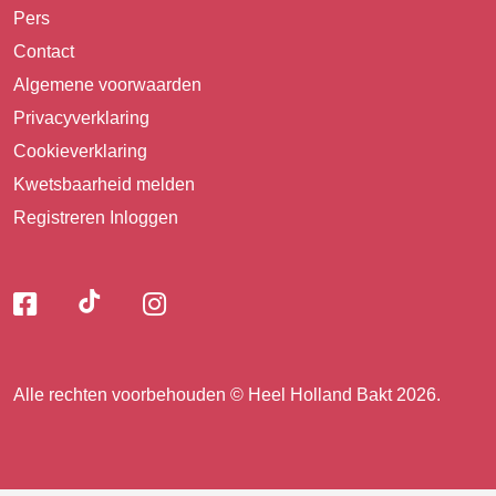
Pers
Contact
Algemene voorwaarden
Privacyverklaring
Cookieverklaring
Kwetsbaarheid melden
Registreren
Inloggen
Volg
Volg
Volg
Volg
ons
ons
ons
op
op
op
ons
TikTok
Facebook
Instagram
Alle rechten voorbehouden © Heel Holland Bakt 2026.
op