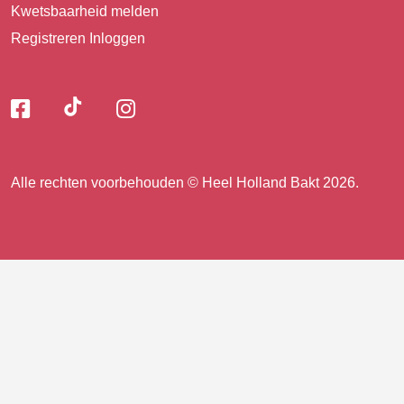
Kwetsbaarheid melden
Registreren
Inloggen
Volg
Volg
Volg
Volg
ons
ons
ons
op
op
op
ons
TikTok
Facebook
Instagram
Alle rechten voorbehouden © Heel Holland Bakt 2026.
op
facebook