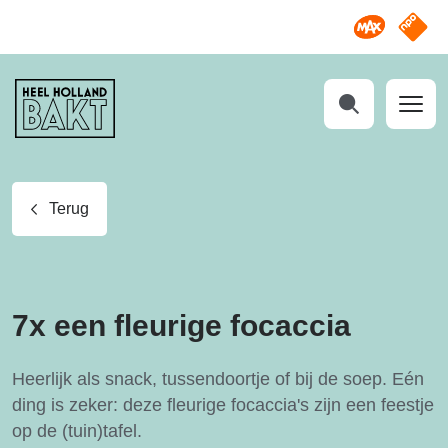
Omroep M
NPO S
Heel
Holland
Bakt
Zoeken
Terug
7x een fleurige focaccia
Heerlijk als snack, tussendoortje of bij de soep. Eén
ding is zeker: deze fleurige focaccia's zijn een feestje
op de (tuin)tafel.