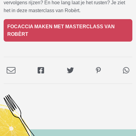
vervolgens rijzen? En hoe lang laat je het rusten? Je ziet
het in deze masterclass van Robèrt.
FOCACCIA MAKEN MET MASTERCLASS VAN
ROBÈRT
Deel
Deel
Deel
Deel
De
via
op
op
op
via
E-
Facebook
Twitter
Pinterest
Wh
mail