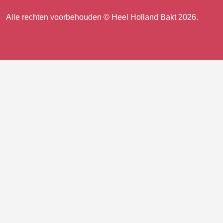
ons
TikTok
Facebook
Instagram
Alle rechten voorbehouden © Heel Holland Bakt 2026.
op
facebook