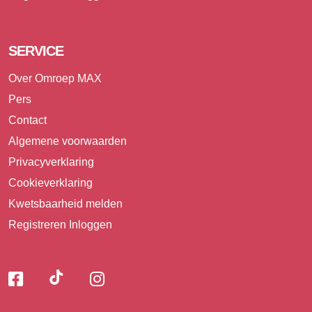
SERVICE
Over Omroep MAX
Pers
Contact
Algemene voorwaarden
Privacyverklaring
Cookieverklaring
Kwetsbaarheid melden
Registreren
Inloggen
Volg
Volg
Volg
Volg
ons
ons
ons
op
op
op