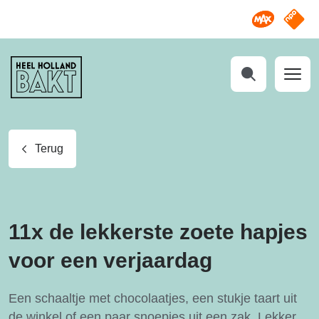
Omroep M
NPO S
Heel
Holland
Bakt
Zoeken
Terug
11x de lekkerste zoete hapjes
voor een verjaardag
Een schaaltje met chocolaatjes, een stukje taart uit
de winkel of een paar snoepjes uit een zak. Lekker,