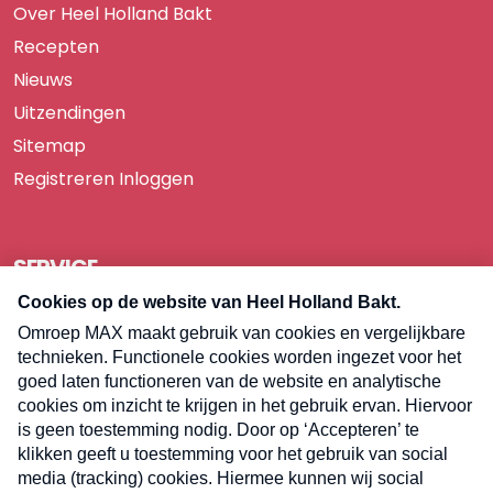
Over Heel Holland Bakt
Recepten
Nieuws
Uitzendingen
Sitemap
Registreren
Inloggen
SERVICE
Over Omroep MAX
Pers
Contact
Algemene voorwaarden
Privacyverklaring
Cookieverklaring