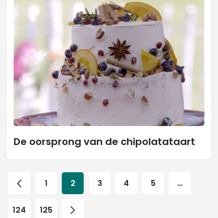
De oorsprong van de chipolatataart
1
2
3
4
5
…
124
125