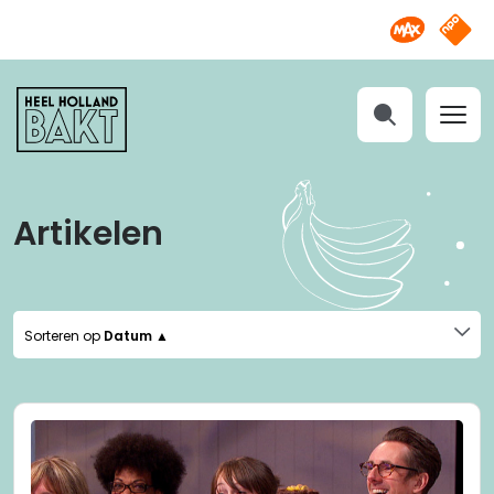
Omroep M
NPO S
Heel
Holland
Bakt
Zoeken
Artikelen
Sorteren op
Datum ▲