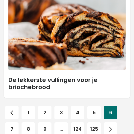
De lekkerste vullingen voor je
briochebrood
1
2
3
4
5
6
7
8
9
…
124
125