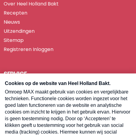
Over Heel Holland Bakt
Recepten
Nieuws
Uitzendingen
Sitemap
Registreren
Inloggen
SERVICE
Over Omroep MAX
Pers
Contact
Algemene voorwaarden
Privacyverklaring
Cookieverklaring