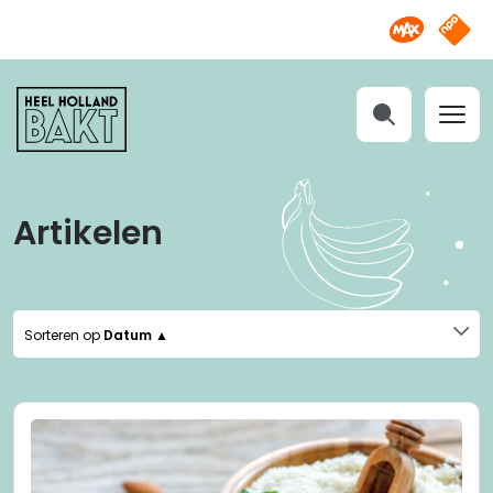
Omroep M
NPO S
Heel
Holland
Bakt
Zoeken
Artikelen
Sorteren op
Datum ▲