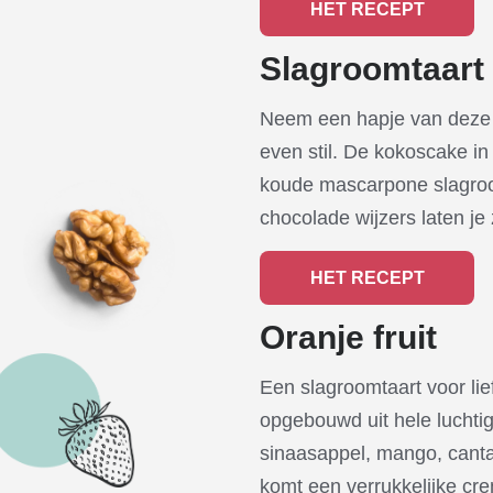
HET RECEPT
Slagroomtaart
Neem een hapje van deze t
even stil. De kokoscake i
koude mascarpone slagroo
chocolade wijzers laten je 
HET RECEPT
Oranje fruit
Een slagroomtaart voor lie
opgebouwd uit hele luchti
sinaasappel, mango, canta
komt een verrukkelijke cr