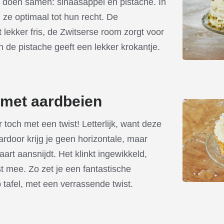
d doen samen: sinaasappel en pistache. In
ze optimaal tot hun recht. De
lekker fris, de Zwitserse room zorgt voor
 de pistache geeft een lekker krokantje.
 met aardbeien
 toch met een twist! Letterlijk, want deze
aardoor krijg je geen horizontale, maar
taart aansnijdt. Het klinkt ingewikkeld,
st mee. Zo zet je een fantastische
 tafel, met een verrassende twist.