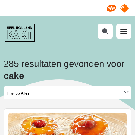
Omroep M
NPO S
Heel
Holland
Bakt
Zoeken
285 resultaten gevonden voor
cake
Filter op
Alles