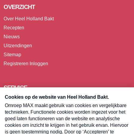
OVERZICHT
Over Heel Holland Bakt
Recepten
Nieuws
Uitzendingen
Sitemap
Registreren
Inloggen
SERVICE
Over Omroep MAX
Pers
Contact
Algemene voorwaarden