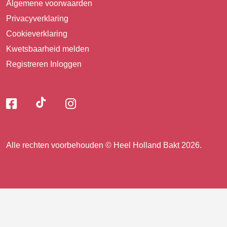
Algemene voorwaarden
Privacyverklaring
Cookieverklaring
Kwetsbaarheid melden
Registreren
Inloggen
Volg
Volg
Volg
Volg
ons
ons
ons
op
op
op
ons
TikTok
Facebook
Instagram
Alle rechten voorbehouden © Heel Holland Bakt 2026.
op
facebook