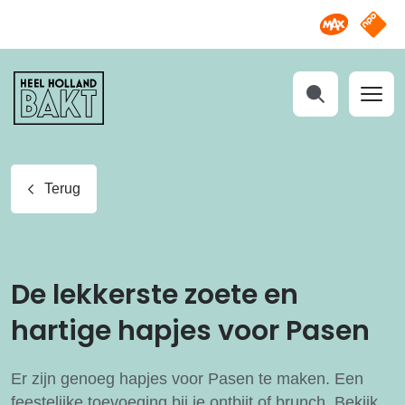
Omroep M
NPO S
Heel
Holland
Bakt
Zoeken
Terug
De lekkerste zoete en
hartige hapjes voor Pasen
Er zijn genoeg hapjes voor Pasen te maken. Een
feestelijke toevoeging bij je ontbijt of brunch. Bekijk